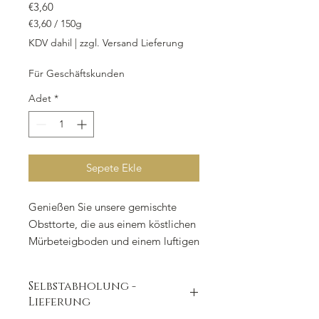
Fiyat
€3,60
€3,60
/
150g
150
KDV dahil
|
zzgl. Versand Lieferung
Gram
fiyatı
Für Geschäftskunden
€3,60
Adet
*
Sepete Ekle
Genießen Sie unsere gemischte 
Obsttorte, die aus einem köstlichen 
Mürbeteigboden und einem luftigen 
Wiener Biskuit besteht. Zwischen 
den Schichten finden Sie eine 
Selbstabholung -
cremige Vanillecreme und eine 
Lieferung
Auswahl frischer, gemischter 