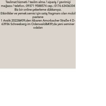
Teslimat hizmeti / teslim alma / sipariş / çevrimiçi
mağaza / telefon.: 09371 9588574 cep.: 0176 63436334
Biz bir online şekerleme dükkanıyız.
Etkinlikler ve yemek servisi için satış fragmanı olan mobil
pastane
1 Aralık 2022&#39;den itibaren Amorbacher Straße 4 D-
63936 Schneeberg im Odenwald&#39;da yeni seminer
odaları
Seminerler / pişirme kursları Tarihler
kek resimleri