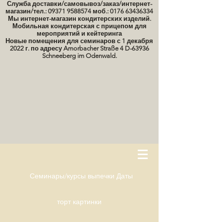
Служба доставки/самовывоз/заказ/интернет-
магазин/тел.: 09371 9588574 моб.: 0176 63436334
Мы интернет-магазин кондитерских изделий.
Мобильная кондитерская с прицепом для
мероприятий и кейтеринга
Новые помещения для семинаров с 1 декабря
2022 г. по адресу Amorbacher Straße 4 D-63936
Schneeberg im Odenwald.
Семинары/курсы выпечки Даты
торт картинки