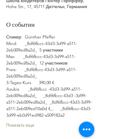
Школа кондитеров Гюнтер Пфеффер,
Hohe Str., 17, 45711 Даттельн, Германия
О событии
Спикер:  Günther Pfeffer
Mind:      _8df6fbcc-43d3-3d99-a511- 
2eb009ed8a2d_  5 участники
Max:      _8df6fbcc-43d3-3d99-a511- 
2eb009ed8a2d_  12 участников
Preis:      _8df6fbcc-43d3-3d99-a511- 
2eb009ed8a2d_  
3-Tages-Kurs      390,00 €
Azubis       _8df6fbcc -43d3-3d99-a511-
2eb009ed8a2d_     _8df6fbcc-43d3 -3d99-
a511-2eb009ed8a2d_  _8df6fbcc-43d3-3d99-
a511-2eb009ed10a0d €_.     _8df6fbcc-43d3-
3d99-eb0d91ed982-a509182a2
Показать еще