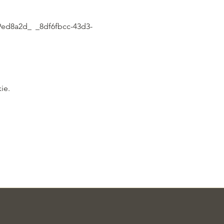
09ed8a2d_  _8df6fbcc-43d3-
ie.