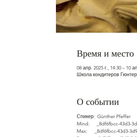
Время и место
08 апр. 2025 г., 14:30 – 10 ап
Школа кондитеров Гюнтер 
О событии
Спикер:  Günther Pfeffer
Mind:      _8df6fbcc-43d3-
Max:      _8df6fbcc-43d3-3d