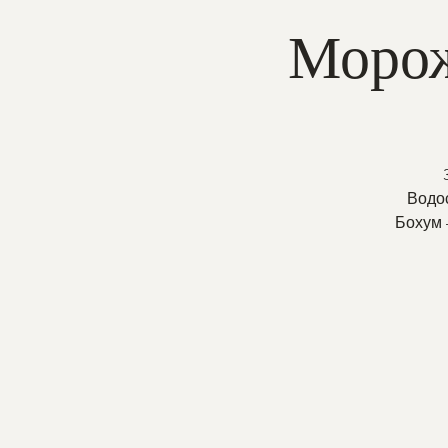
Морож
Водос
Бохум 