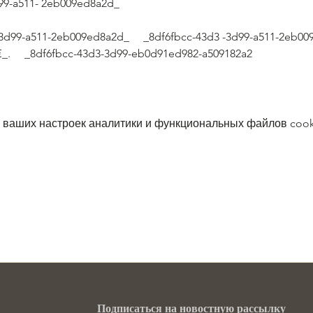
3d99-a511- 2eb009ed8a2d_  
d3-3d99-a511-2eb009ed8a2d_     _8df6fbcc-43d3 -3d99-a511-2eb0
_.     _8df6fbcc-43d3-3d99-eb0d91ed982-a509182a2
 ваших настроек аналитики и функциональных файлов cook
Подписаться на новостную рассылку