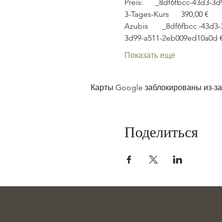
Preis:      _8df6fbcc-43d3-
3-Tages-Kurs      390,00 €
Azubis       _8df6fbcc -43
3d99-a511-2eb009ed10a0d €
Показать еще
Карты Google заблокированы из-за
Поделиться