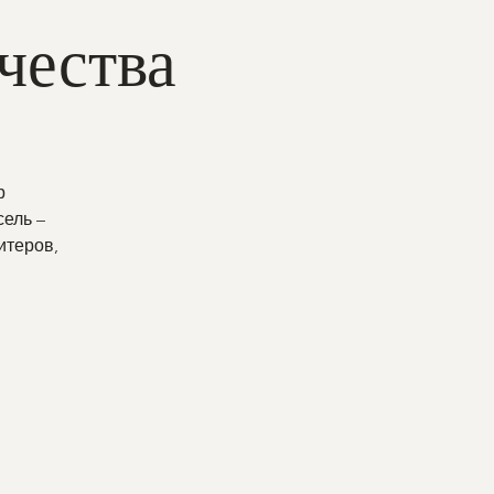
чества
р
сель –
итеров,