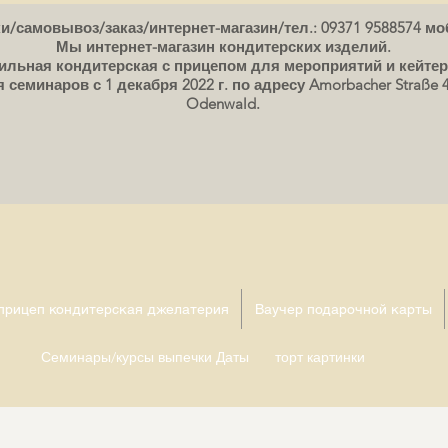
/самовывоз/заказ/интернет-магазин/тел.: 09371 9588574 моб
Мы интернет-магазин кондитерских изделий.
льная кондитерская с прицепом для мероприятий и кейтер
еминаров с 1 декабря 2022 г. по адресу Amorbacher Straße 4
Odenwald.
 прицеп кондитерская джелатерия
Ваучер подарочной карты
Семинары/курсы выпечки Даты
торт картинки