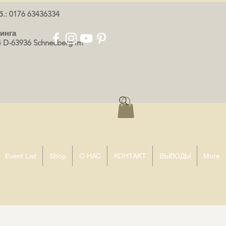
.: 0176 63436334
инга
 D-63936 Schneeberg im
Event List
Shop
О НАС
КОНТАКТ
ВЫВОДЫ
More