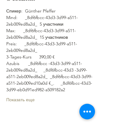
Спикер:  Günther Pfeffer
Mind:      _8df6fbcc-43d3-3d99-a511- 
2eb009ed8a2d_  5 участники
Max:      _8df6fbcc-43d3-3d99-a511- 
2eb009ed8a2d_  15 участников
Preis:      _8df6fbcc-43d3-3d99-a511- 
2eb009ed8a2d_  
3-Tages-Kurs      390,00 €
Azubis       _8df6fbcc -43d3-3d99-a511-
2eb009ed8a2d_     _8df6fbcc-43d3 -3d99-
a511-2eb009ed8a2d_  _8df6fbcc-43d3-3d99-
a511-2eb009ed10a0d €_.     _8df6fbcc-43d3-
3d99-eb0d91ed982-a509182a2
Показать еще
Поделиться