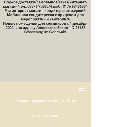
Служба доставки/самовывоз/заказ/интернет-
магазин/тел.: 09371 9588574 моб.: 0176 63436334
Мы интернет-магазин кондитерских изделий.
Мобильная кондитерская с прицепом для
мероприятий и кейтеринга
Новые помещения для семинаров с 1 декабря
2022 г. по адресу Amorbacher Straße 4 D-63936
Schneeberg im Odenwald.
Семинары/курсы выпечки Даты
торт картинки