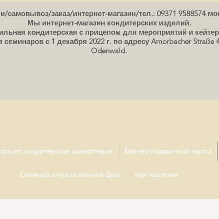
/самовывоз/заказ/интернет-магазин/тел.: 09371 9588574 моб
Мы интернет-магазин кондитерских изделий.
льная кондитерская с прицепом для мероприятий и кейтер
еминаров с 1 декабря 2022 г. по адресу Amorbacher Straße 4
Odenwald.
 прицеп кондитерская джелатерия
Ваучер подарочной карты
Семинары/курсы выпечки Даты
торт картинки