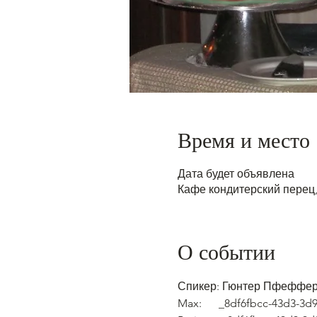
Время и место
Дата будет объявлена
Кафе кондитерский перец, 
О событии
Спикер: Гюнтер Пфеффе
Max:      _8df6fbcc-43d3-3d