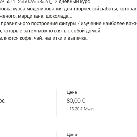
-3d99-a511- 2eb009ed8a2d_  2-дневный курс
овка курса моделирования для творческой работы, которая
женого, марципана, шоколада...
 правильного построения фигуры / изучение наиболее важн
, которые затем можно взять с собой домой
вляются кофе, чай, напитки и выпечка.
Цена
ос
80,00 €
+15,20 € Mwst
Цена