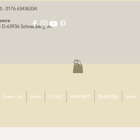
.: 0176 63436334
инга
 D-63936 Schneeberg im
Event List
Shop
О НАС
КОНТАКТ
ВЫВОДЫ
More