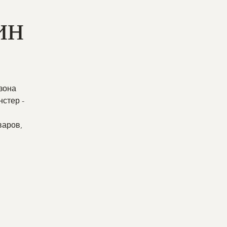
ин
зона
нстер -
варов,