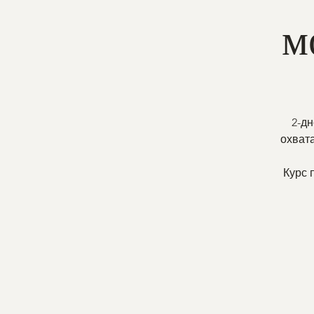
м
2-д
охвата
Курс 