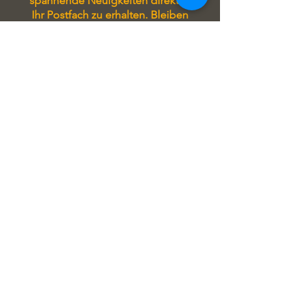
spannende Neuigkeiten direkt in
Ihr Postfach zu erhalten. Bleiben
Sie immer auf Laufenden und
verpassen Sie keine wichtigen
Updates!
Tragen Sie sich in unseren
Newsletter ein, um stets auf
Laufenden zu sein! Sie erhalten
exklusive Angebote, aktuelle
Informationen zu unseren
Seminaren und attraktive Rabatte
direkt in Ihrem Postfach.
Verpassen Sie keine Gelegenheit
und profitieren Sie von unseren
regelmäßigen Updates!