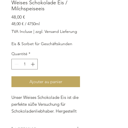
Weises Schokolade Eis /
Milchspeiseeis
Prix
48,00 €
48,00 €
/
4750ml
48,00 €
TVA Incluse
|
zzgl. Versand Lieferung
pour
4750
Eis & Sorbet für Geschäftskunden
Millilitres
Quantité
*
Ajouter au panier
Unser Weises Schokolade Eis ist die 
perfekte süße Versuchung für 
Schokoladenliebhaber. Hergestellt 
aus hochwertiger Vollmilch und 
weißer Kuvertüre, bietet dieses 