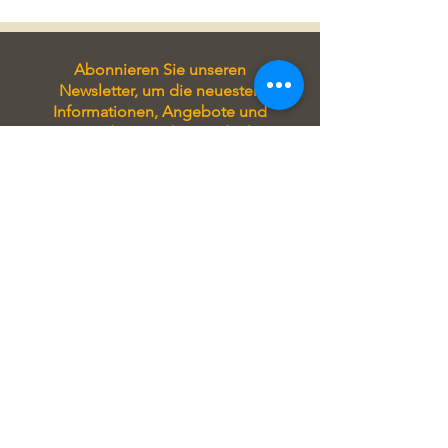
Abonnieren Sie unseren
Newsletter, um die neuesten
Informationen, Angebote und
spannende Neuigkeiten direkt in
Ihr Postfach zu erhalten. Bleiben
Sie immer auf Laufenden und
verpassen Sie keine wichtigen
Updates!
Tragen Sie sich in unseren
Newsletter ein, um stets auf
Laufenden zu sein! Sie erhalten
exklusive Angebote, aktuelle
Informationen zu unseren
Seminaren und attraktive Rabatte
direkt in Ihrem Postfach.
Verpassen Sie keine Gelegenheit
und profitieren Sie von unseren
regelmäßigen Updates!