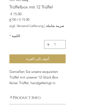
Trüffelbox mit 12 Trüffel
السعر
150غ
/
5.00 €
zzgl. Versand Lieferung
|
ضريبة شاملة
لكل
150
*
الكمية
جرامات
أضِف إلى العربة
Genießen Sie unsere exquisiten 
Trüffel mit unserer 12-Stück Box 
feiner Trüffel, handgefertigt in 
unserer Chocolaterie Konditorei. 
Unsere Trüffel sind gemischt mit und 
Product Info
ohne Alkohol und bieten eine 