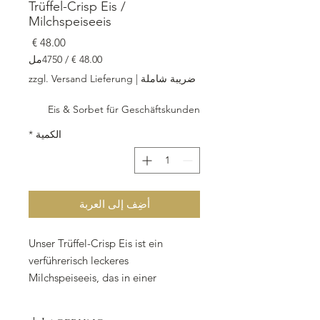
Trüffel-Crisp Eis /
Milchspeiseeis
السعر
/
4750مل
‏48.00
ضريبة شاملة
|
zzgl. Versand Lieferung
لكل
4750
Eis & Sorbet für Geschäftskunden
مللي
لتر
الكمية
*
أضِف إلى العربة
Unser Trüffel-Crisp Eis ist ein
verführerisch leckeres
Milchspeiseeis, das in einer
praktischen Take-Away Box mit
4.750 ml erhältlich ist. Es enthält