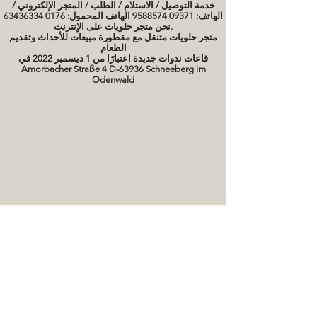
خدمة التوصيل / الاستلام / الطلب / المتجر الإلكتروني /
الهاتف: 09371 9588574 الهاتف المحمول: 0176 63436334
نحن متجر حلويات على الإنترنت.
متجر حلويات متنقل مع مقطورة مبيعات للأحداث وتقديم
الطعام
قاعات ندوات جديدة اعتبارًا من 1 ديسمبر 2022 في
Amorbacher Straße 4 D-63936 Schneeberg im
Odenwald
مواعيد الندوات / دورات الخبز
صور كعكة