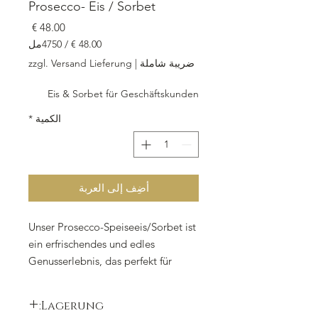
Prosecco- Eis / Sorbet
السعر
/
4750مل
‏48.00
ضريبة شاملة
|
zzgl. Versand Lieferung
لكل
4750
Eis & Sorbet für Geschäftskunden
مللي
لتر
الكمية
*
أضِف إلى العربة
Unser Prosecco-Speiseeis/Sorbet ist
ein erfrischendes und edles
Genusserlebnis, das perfekt für
besondere Anlässe geeignet ist. Die
Take-Away-Box enthält 4.750 ml des
Lagerung:
köstlichen Sorbets und ist ideal zum