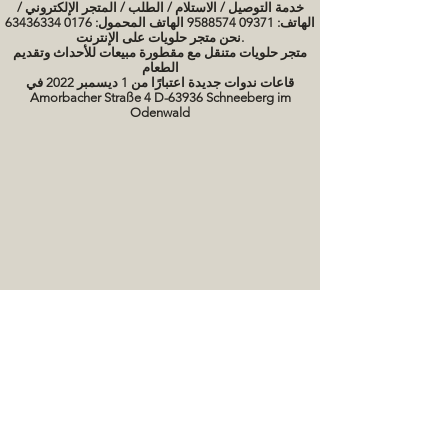
خدمة التوصيل / الاستلام / الطلب / المتجر الإلكتروني /
الهاتف: 09371 9588574 الهاتف المحمول: 0176 63436334
نحن متجر حلويات على الإنترنت.
متجر حلويات متنقل مع مقطورة مبيعات للأحداث وتقديم
الطعام
قاعات ندوات جديدة اعتبارًا من 1 ديسمبر 2022 في
Amorbacher Straße 4 D-63936 Schneeberg im
Odenwald
مواعيد الندوات / دورات الخبز
صور كعكة