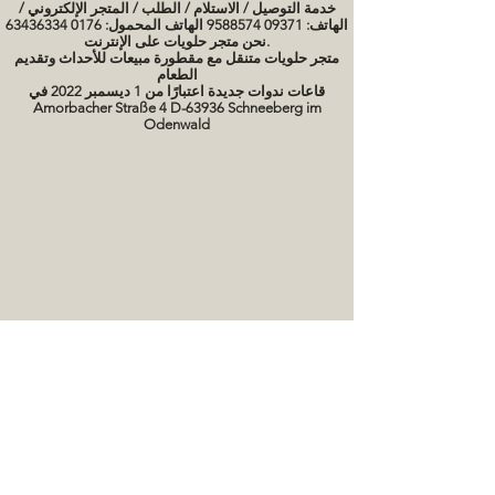
خدمة التوصيل / الاستلام / الطلب / المتجر الإلكتروني /
الهاتف: 09371 9588574 الهاتف المحمول: 0176 63436334
نحن متجر حلويات على الإنترنت.
متجر حلويات متنقل مع مقطورة مبيعات للأحداث وتقديم
الطعام
قاعات ندوات جديدة اعتبارًا من 1 ديسمبر 2022 في
Amorbacher Straße 4 D-63936 Schneeberg im
Odenwald
مواعيد الندوات / دورات الخبز
صور كعكة