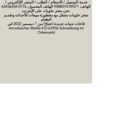
خدمة التوصيل / الاستلام / الطلب / المتجر الإلكتروني /
الهاتف: 09371 9588574 الهاتف المحمول: 0176 63436334
نحن متجر حلويات على الإنترنت.
متجر حلويات متنقل مع مقطورة مبيعات للأحداث وتقديم
الطعام
قاعات ندوات جديدة اعتبارًا من 1 ديسمبر 2022 في
Amorbacher Straße 4 D-63936 Schneeberg im
Odenwald
مواعيد الندوات / دورات الخبز
صور كعكة