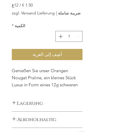
/
12غ
‏1.50 €
ضريبة شاملة
|
zzgl. Versand Lieferung
لكل
12
الكمية
*
جرامات
أضِف إلى العربة
Genießen Sie unser Orangen
Nougat Praline, ein kleines Stück
Luxus in Form eines 12g schweren
Leckerbissens. Hergestellt aus
erstklassigem Nussnougat dunkel,
Lagerung:
feinem Orangeat, herber
Bitterkuvertüre und aromatischem
kühl trocken lichtgeschützt lagern,
Alkoholhaltig:
Orangen-Öl, ist unsere Praline eine
Lagertemperatur 15°C
unwiderstehliche Kombination aus
Nein