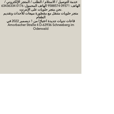
خدمة التوصيل / الاستلام / الطلب / المتجر الإلكتروني /
الهاتف: 09371 9588574 الهاتف المحمول: 0176 63436334
نحن متجر حلويات على الإنترنت.
متجر حلويات متنقل مع مقطورة مبيعات للأحداث وتقديم
الطعام
قاعات ندوات جديدة اعتبارًا من 1 ديسمبر 2022 في
Amorbacher Straße 4 D-63936 Schneeberg im
Odenwald
مواعيد الندوات / دورات الخبز
صور كعكة