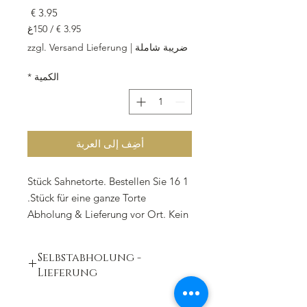
السعر
/
150غ
‏3.95 €
ضريبة شاملة
|
zzgl. Versand Lieferung
لكل
150
الكمية
*
جرامات
أضِف إلى العربة
1 Stück Sahnetorte. Bestellen Sie 16
Stück für eine ganze Torte.
Abholung & Lieferung vor Ort. Kein
Versand !
Selbstabholung -
mit Mürbeteig, Aprikosenkonfitüre,
Lieferung
Wiener Biskuit hell und dunkel,
Nusssahne,
zur Abholung in unserer Filiale oder