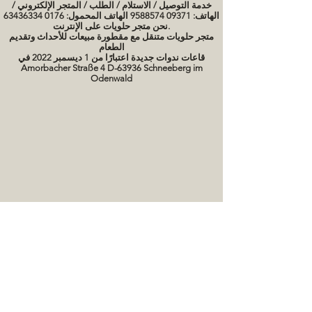
خدمة التوصيل / الاستلام / الطلب / المتجر الإلكتروني /
الهاتف: 09371 9588574 الهاتف المحمول: 0176 63436334
نحن متجر حلويات على الإنترنت.
متجر حلويات متنقل مع مقطورة مبيعات للأحداث وتقديم
الطعام
قاعات ندوات جديدة اعتبارًا من 1 ديسمبر 2022 في
Amorbacher Straße 4 D-63936 Schneeberg im
Odenwald
مواعيد الندوات / دورات الخبز
صور كعكة