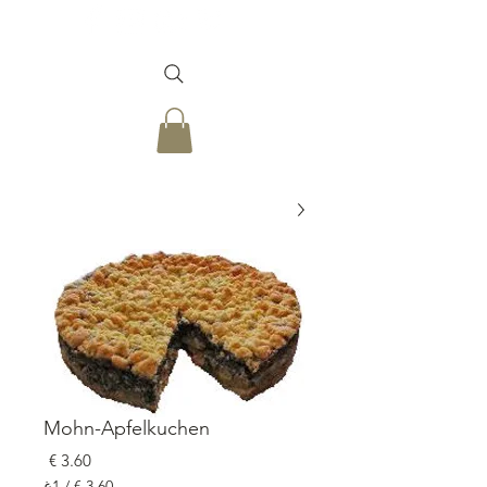
Mohn-Apfelkuchen
السعر
/
1غ