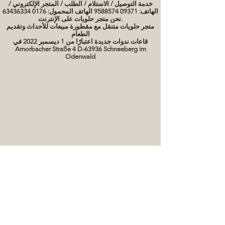
خدمة التوصيل / الاستلام / الطلب / المتجر الإلكتروني /
الهاتف: 09371 9588574 الهاتف المحمول: 0176 63436334
نحن متجر حلويات على الإنترنت.
متجر حلويات متنقل مع مقطورة مبيعات للأحداث وتقديم
الطعام
قاعات ندوات جديدة اعتبارًا من 1 ديسمبر 2022 في
Amorbacher Straße 4 D-63936 Schneeberg im
Odenwald
مواعيد الندوات / دورات الخبز
صور كعكة