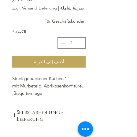
‏3.60 €
ضريبة شاملة
|
zzgl. Versand Lieferung
لكل
1
Für Geschäftskunden
جم
الكمية
*
أضِف إلى العربة
1 Stück gebackener Kuchen
mit Mürbeteig, Aprikosenkonfitüre,
Bisquiteinlage,
Belag Äpfel, Mohnmasse,
Blätterteig oder Streuseldekor
Selbstabholung -
ganzer Kuchen: 14 Stück, d 26 cm,
Lieferung
Höhe 5 cm
zur Abholung in unserer Filiale oder
Lieferservice auf Anfrage