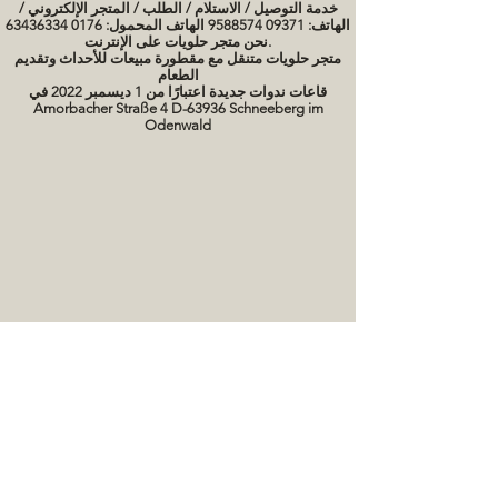
خدمة التوصيل / الاستلام / الطلب / المتجر الإلكتروني /
الهاتف: 09371 9588574 الهاتف المحمول: 0176 63436334
نحن متجر حلويات على الإنترنت.
متجر حلويات متنقل مع مقطورة مبيعات للأحداث وتقديم
الطعام
قاعات ندوات جديدة اعتبارًا من 1 ديسمبر 2022 في
Amorbacher Straße 4 D-63936 Schneeberg im
Odenwald
مواعيد الندوات / دورات الخبز
صور كعكة