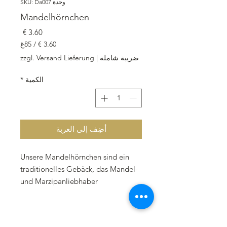
وحدة SKU: Da007
Mandelhörnchen
السعر
/
85غ
‏3.60 €
ضريبة شاملة
|
zzgl. Versand Lieferung
لكل
85
الكمية
*
جرامات
أضِف إلى العربة
Unsere Mandelhörnchen sind ein
traditionelles Gebäck, das Mandel-
und Marzipanliebhaber
gleichermaßen begeistert. Jedes
Stück wiegt 85 Gramm und besteht
aus hochwertiger