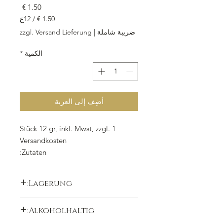
السعر
/
12غ
‏1.50 €
ضريبة شاملة
|
zzgl. Versand Lieferung
لكل
12
الكمية
*
جرامات
أضِف إلى العربة
1 Stück 12 gr, inkl. Mwst, zzgl.
Versandkosten
Zutaten:
Premium
Mandelnougat
extra hell,
50%
Mandeln,
Zucker, Kakao
butter,
Lagerung:
Hülle: Voll
milch
kuvertüre
Abholung vor Ort / Versand /
kühl trocken lichtgeschützt lagern,
Alkoholhaltig:
Lieferung
Lagertemperatur 15°C