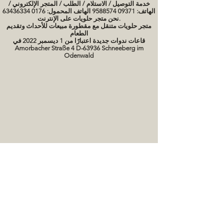
خدمة التوصيل / الاستلام / الطلب / المتجر الإلكتروني /
الهاتف: 09371 9588574 الهاتف المحمول: 0176 63436334
نحن متجر حلويات على الإنترنت.
متجر حلويات متنقل مع مقطورة مبيعات للأحداث وتقديم
الطعام
قاعات ندوات جديدة اعتبارًا من 1 ديسمبر 2022 في
Amorbacher Straße 4 D-63936 Schneeberg im
Odenwald
مواعيد الندوات / دورات الخبز
صور كعكة