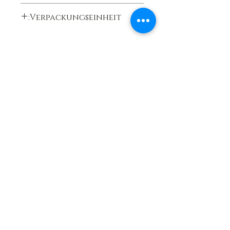
Nein
Verpackungseinheit:
12 g 1 Stück
اشترك في النشرة الإخبارية
العروض والندوات والابتكارات
أوافق على سياسة الخصوصية
إشترك الآن