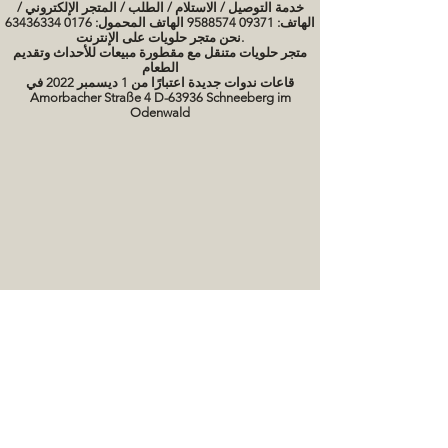
خدمة التوصيل / الاستلام / الطلب / المتجر الإلكتروني /
الهاتف: 09371 9588574 الهاتف المحمول: 0176 63436334
نحن متجر حلويات على الإنترنت.
متجر حلويات متنقل مع مقطورة مبيعات للأحداث وتقديم
الطعام
قاعات ندوات جديدة اعتبارًا من 1 ديسمبر 2022 في
Amorbacher Straße 4 D-63936 Schneeberg im
Odenwald
مواعيد الندوات / دورات الخبز
صور كعكة