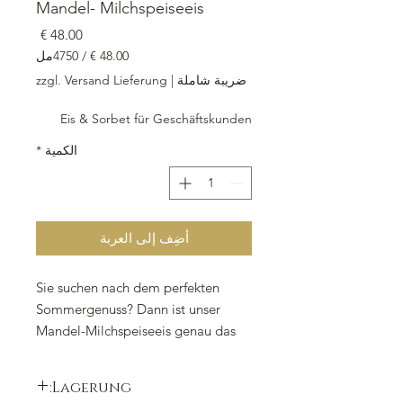
Mandel- Milchspeiseeis
السعر
/
4750مل
‏48.00
ضريبة شاملة
|
zzgl. Versand Lieferung
لكل
4750
Eis & Sorbet für Geschäftskunden
مللي
لتر
الكمية
*
أضِف إلى العربة
Sie suchen nach dem perfekten
Sommergenuss? Dann ist unser
Mandel-Milchspeiseeis genau das
Richtige für Sie! Hergestellt in
unserer Eismanufaktur und verpackt
Lagerung:
in einer praktischen Take-Away-Box