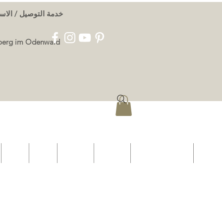
خدمة التوصيل / الاستلام / الطلب / ا
قاعات ندوات جديدة اعتبارًا من 1
More
Treueprogramm
الظروف
الإجمالية
بصمة
اتصل