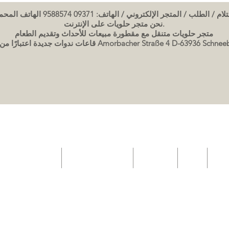
لمتجر الإلكتروني / الهاتف: 09371 9588574 الهاتف المحمول: 0176 63436334
نحن متجر حلويات على الإنترنت.
متجر حلويات متنقل مع مقطورة مبيعات للأحداث وتقديم الطعام
 ديسمبر 2022 في Amorbacher Straße 4 D-63936 Schneeberg im Odenwald
عننا
Shop
Event List
قسيمة بطاقة الهدايا
مقطورة بيع المعجنا
صور كعكة
مواعيد الندوات / دورات الخبز