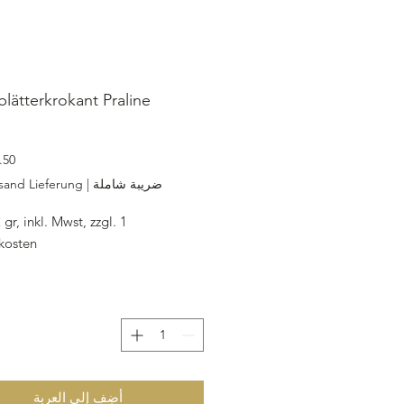
blätterkrokant Praline
ضريبة شاملة
|
rsand Lieferung
2 gr, inkl. Mwst, zzgl.
kosten
ougat
hell, Puderzucker,
Glykose,
 Bitterkuvertüre
g vor Ort / Lieferung / Versand
أضِف إلى العربة