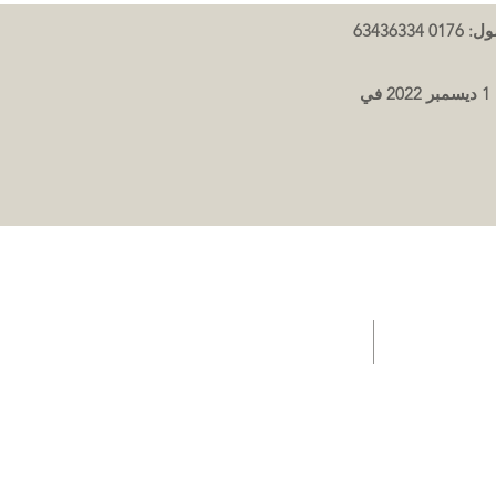
ت جيلاتيريا متجر
الصفحة الرئيسية - العروض / مقهى / مقطورة المبيعات