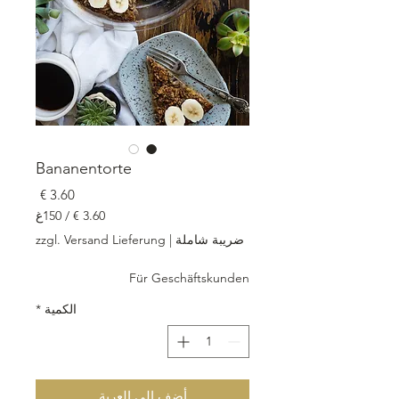
Bananentorte
السعر
/
150غ
‏3.60 €
ضريبة شاملة
|
zzgl. Versand Lieferung
لكل
150
Für Geschäftskunden
جرامات
الكمية
*
أضِف إلى العربة