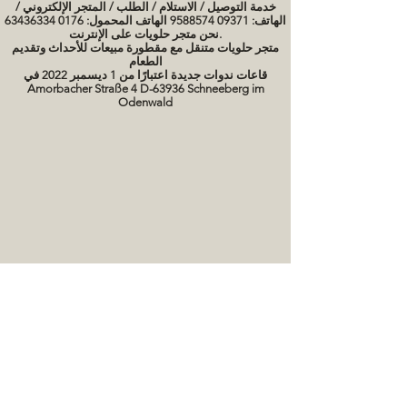
خدمة التوصيل / الاستلام / الطلب / المتجر الإلكتروني /
الهاتف: 09371 9588574 الهاتف المحمول: 0176 63436334
نحن متجر حلويات على الإنترنت.
متجر حلويات متنقل مع مقطورة مبيعات للأحداث وتقديم
الطعام
قاعات ندوات جديدة اعتبارًا من 1 ديسمبر 2022 في
Amorbacher Straße 4 D-63936 Schneeberg im
Odenwald
مواعيد الندوات / دورات الخبز
صور كعكة