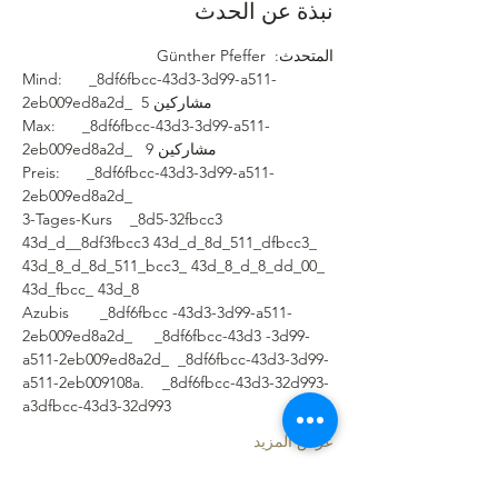
نبذة عن الحدث
المتحدث:  Günther Pfeffer
Mind:      _8df6fbcc-43d3-3d99-a511- 
2eb009ed8a2d_  5 مشاركين
Max:      _8df6fbcc-43d3-3d99-a511- 
2eb009ed8a2d_   9 مشاركين
Preis:      _8df6fbcc-43d3-3d99-a511- 
2eb009ed8a2d_  
3-Tages-Kurs    _8d5-32fbcc3 
43d_d__8df3fbcc3 43d_d_8d_511_dfbcc3_ 
43d_8_d_8d_511_bcc3_ 43d_8_d_8_dd_00_ 
43d_fbcc_ 43d_8
Azubis       _8df6fbcc -43d3-3d99-a511-
2eb009ed8a2d_     _8df6fbcc-43d3 -3d99-
a511-2eb009ed8a2d_  _8df6fbcc-43d3-3d99-
a511-2eb009108a.    _8df6fbcc-43d3-32d993-
a3dfbcc-43d3-32d993
عرض المزيد