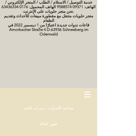
خدمة التوصيل / الاستلام / الطلب / المتجر الإلكتروني /
الهاتف: 09371 9588574 الهاتف المحمول: 0176 63436334
نحن متجر حلويات على الإنترنت.
متجر حلويات متنقل مع مقطورة مبيعات للأحداث وتقديم
الطعام
قاعات ندوات جديدة اعتبارًا من 1 ديسمبر 2022 في
Amorbacher Straße 4 D-63936 Schneeberg im
Odenwald
مواعيد الندوات / دورات الخبز
صور كعكة